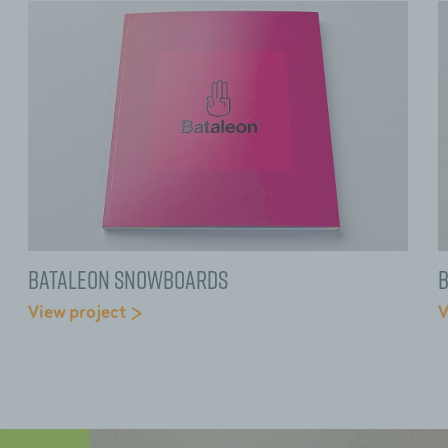
Bataleon Snowboards
View project
V