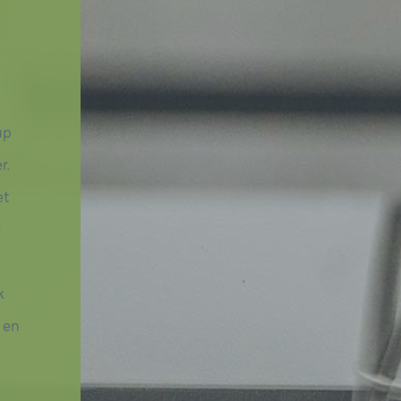
up
r.
et
G
k
 en